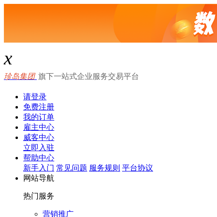
x
珍岛集团
旗下一站式企业服务交易平台
请登录
免费注册
我的订单
雇主中心
威客中心
立即入驻
帮助中心
新手入门
常见问题
服务规则
平台协议
网站导航
热门服务
营销推广