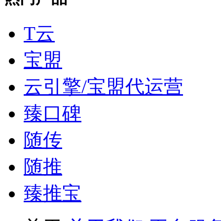
T云
宝盟
云引擎/宝盟代运营
臻口碑
随传
随推
臻推宝