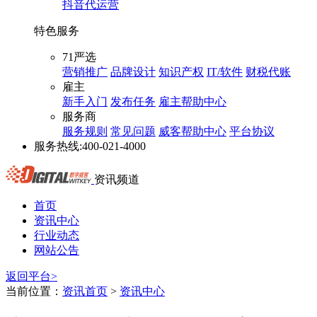
抖音代运营
特色服务
71严选
营销推广
品牌设计
知识产权
IT/软件
财税代账
雇主
新手入门
发布任务
雇主帮助中心
服务商
服务规则
常见问题
威客帮助中心
平台协议
服务热线:
400-021-4000
资讯频道
首页
资讯中心
行业动态
网站公告
返回平台>
当前位置：
资讯首页
>
资讯中心