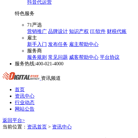
抖音代运营
特色服务
71严选
营销推广
品牌设计
知识产权
IT/软件
财税代账
雇主
新手入门
发布任务
雇主帮助中心
服务商
服务规则
常见问题
威客帮助中心
平台协议
服务热线:
400-021-4000
资讯频道
首页
资讯中心
行业动态
网站公告
返回平台>
当前位置：
资讯首页
>
资讯中心