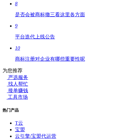
8
是否会被商标撤三看这里各方面
9
平台迭代上线公告
10
商标注册对企业有哪些重要性呢
为您推荐
严选服务
找人帮忙
接单赚钱
工具市场
热门产品
T云
宝盟
云引擎/宝盟代运营