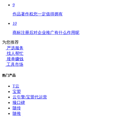
9
作品著作权您一定值得拥有
10
商标注册后对企业推广有什么作用呢
为您推荐
严选服务
找人帮忙
接单赚钱
工具市场
热门产品
T云
宝盟
云引擎/宝盟代运营
臻口碑
随传
随推